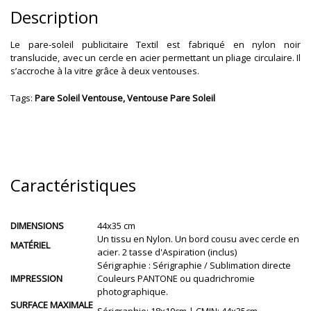
Description
Le pare-soleil publicitaire Textil est fabriqué en nylon noir
translucide, avec un cercle en acier permettant un pliage circulaire. Il
s’accroche à la vitre grâce à deux ventouses.
Tags:
Pare Soleil Ventouse, Ventouse Pare Soleil
Caractéristiques
DIMENSIONS
44x35 cm
Un tissu en Nylon. Un bord cousu avec cercle en
MATÉRIEL
acier. 2 tasse d'Aspiration (inclus)
Sérigraphie : Sérigraphie / Sublimation directe
IMPRESSION
Couleurs PANTONE ou quadrichromie
photographique.
SURFACE MAXIMALE
Sérigraphie: 18x10cm | CMJN: 44x35cm