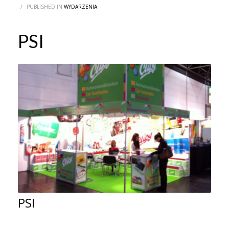
/
PUBLISHED IN
WYDARZENIA
PSI
PSI
Następne Spotkanie PSI !