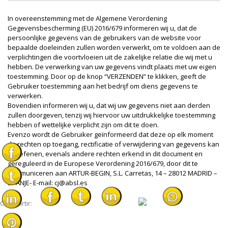
In overeenstemming met de Algemene Verordening
Gegevensbescherming (EU) 2016/679 informeren wij u, dat de
persoonlijke gegevens van de gebruikers van de website voor
bepaalde doeleinden zullen worden verwerkt, om te voldoen aan de
verplichtingen die voortvloeien uit de zakelijke relatie die wij met u
hebben. De verwerking van uw gegevens vindt plaats met uw eigen
toestemming. Door op de knop “VERZENDEN” te klikken, geeft de
Gebruiker toestemming aan het bedrijf om diens gegevens te
verwerken.
Bovendien informeren wij u, dat wij uw gegevens niet aan derden
zullen doorgeven, tenzij wij hiervoor uw uitdrukkelijke toestemming
hebben of wettelijke verplicht zijn om dit te doen.
Evenzo wordt de Gebruiker geïnformeerd dat deze op elk moment
de rechten op toegang, rectificatie of verwijdering van gegevens kan
uitoefenen, evenals andere rechten erkend in dit document en
gereguleerd in de Europese Verordening 2016/679, door dit te
communiceren aan ARTUR-BEGIN, S.L. Carretas, 14 – 28012 MADRID –
SPANJE- E-mail: cj@absl.es
Compartir: