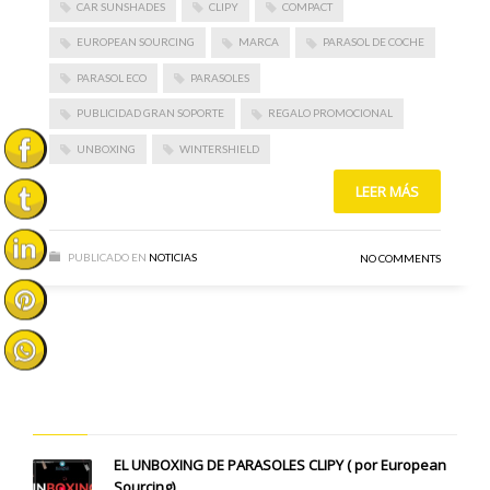
CAR SUNSHADES
CLIPY
COMPACT
EUROPEAN SOURCING
MARCA
PARASOL DE COCHE
PARASOL ECO
PARASOLES
PUBLICIDAD GRAN SOPORTE
REGALO PROMOCIONAL
UNBOXING
WINTERSHIELD
LEER MÁS
PUBLICADO EN
NOTICIAS
NO COMMENTS
ÚLTIMOS POSTS
EL UNBOXING DE PARASOLES CLIPY ( por European
Sourcing)